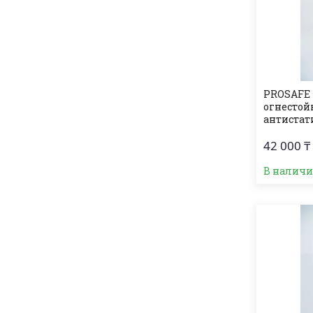
PROSAFE 
огнеcтой
антистат
42 000 ₸
В налич