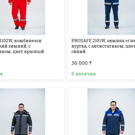
1102W, комбинезон
PROSAFE 2101W, зимняя огн
кий зимний, с
куртка, с антистатиком, цве
иком, цвет красный.
синий.
36 000 ₸
ии
В наличии