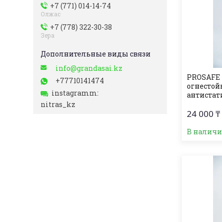
+7 (771) 014-14-74
Олжас
+7 (778) 322-30-38
Зера
info@grandasai.kz
PROSAFE 
+77710141474
огнеcтой
instagramm
антистат
nitras_kz
24 000 ₸
В налич