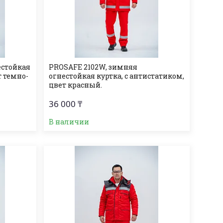
естойкая
PROSAFE 2102W, зимняя
т темно-
огнестойкая куртка, с антистатиком,
цвет красный.
36 000 ₸
В наличии