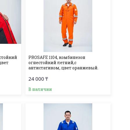
естойкий
PROSAFE 1104, комбинезон
цвет
огнеcтойкий летний,с
антистатиком, цвет оранжевый.
24 000 ₸
В наличии