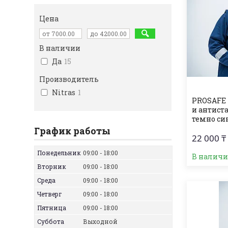
Цена
В наличии
Да
15
Производитель
Nitras
1
PROSAFE 
и антист
темно си
График работы
22 000 ₸
Понедельник
09:00
18:00
В налич
Вторник
09:00
18:00
Среда
09:00
18:00
Четверг
09:00
18:00
Пятница
09:00
18:00
Суббота
Выходной