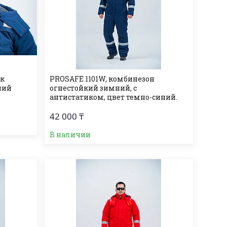
ик
PROSAFE 1101W, комбинезон
ний
огнеcтойкий зимний, с
антистатиком, цвет темно-синий.
42 000 ₸
В наличии