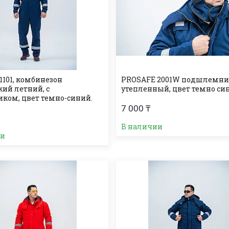
1101, комбинезон
PROSAFE 2001W подшлемн
кий летний, с
утепленный, цвет темно си
иком, цвет темно-синий.
7 000 ₸
В наличии
ии