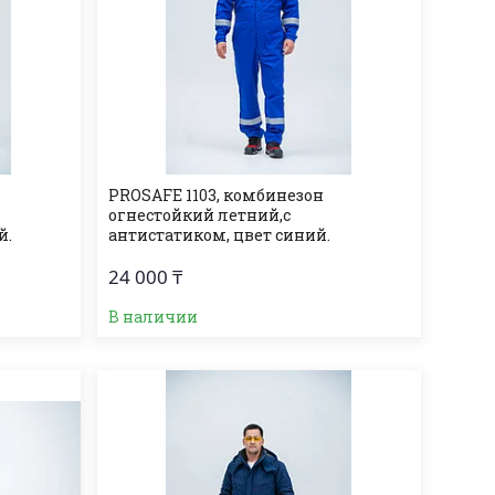
PROSAFE 1103, комбинезон
огнеcтойкий летний,с
й.
антистатиком, цвет синий.
24 000 ₸
В наличии