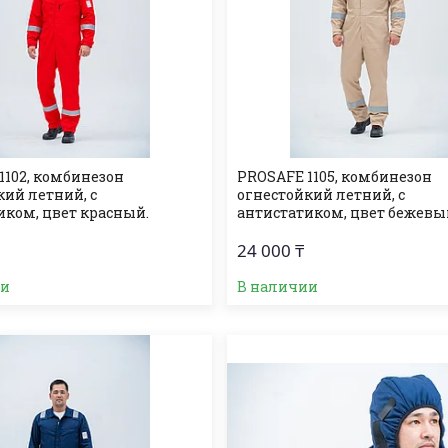
1102, комбинезон
PROSAFE 1105, комбинезон
кий летний, с
огнеcтойкий летний, с
иком, цвет красный.
антистатиком, цвет бежевы
24 000 ₸
ии
В наличии