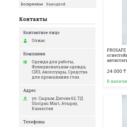
Воскресенье
Выходной
Контакты
Олжас
PROSAFE 
огнеcтой
антистат
Одежда для работы,
Функциональная одежда,
24 000 ₸
СИЗ, Аксессуары, Средства
для промывания глаз.
В налич
ул. Сырым Датова 62, ТД
Sholpan Mart, Атырау,
Казахстан