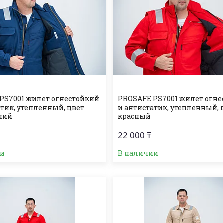
PS7001 жилет огнестойкий
PROSAFE PS7001 жилет огн
атик, утепленный, цвет
и антистатик, утепленный, 
ний
красный
22 000 ₸
ии
В наличии