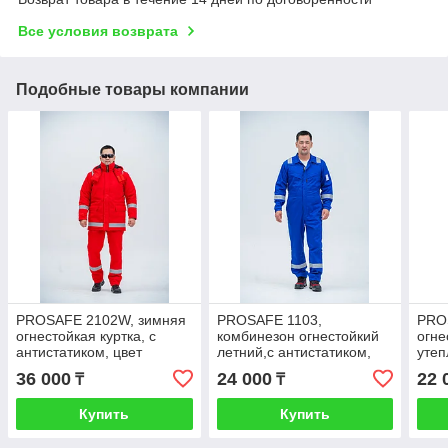
Все условия возврата
Подобные товары компании
PROSAFE 2102W, зимняя
PROSAFE 1103,
PRO
огнестойкая куртка, с
комбинезон огнеcтойкий
огне
антистатиком, цвет
летний,с антистатиком,
утеп
красный.
цвет синий.
36 000
24 000
22 
₸
₸
Купить
Купить