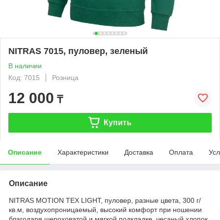
NITRAS 7015, пуловер, зеленый
В наличии
Код: 7015
Розница
12 000
₸
Купить
Описание
Характеристики
Доставка
Оплата
Усл
Описание
NITRAS MOTION TEX LIGHT, пуловер, разные цвета, 300 г/
кв.м, воздухопроницаемый, высокий комфорт при ношении
благодаря шероховатой и мягкой подкладке, чесаный хлопок,