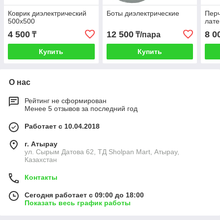
Коврик диэлектрический
Боты диэлектрические
Перч
500х500
лате
4 500
12 500
8 0
₸
₸/пара
Купить
Купить
О нас
Рейтинг не сформирован
Менее 5 отзывов за последний год
Работает с 10.04.2018
г. Атырау
ул. Сырым Датова 62, ТД Sholpan Mart, Атырау,
Казахстан
Контакты
Сегодня работает с 09:00 до 18:00
Показать весь график работы