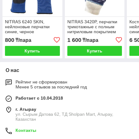
NITRAS 6240 SKIN,
NITRAS 3420P, перчатки
Кос
нейлоновые перчатки
трикотажные с полным
нейл
синие, черное
нитриловым покрытием
син
полиуретановое
синего цвета, раз. 10
800
1 600
6 5
₸/пара
₸/пара
покрытие, совместимость
с сенсорным экраном
Купить
Купить
О нас
Рейтинг не сформирован
Менее 5 отзывов за последний год
Работает с 10.04.2018
г. Атырау
ул. Сырым Датова 62, ТД Sholpan Mart, Атырау,
Казахстан
Контакты