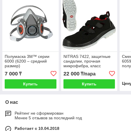
Полумаска 3M™ серии
NITRAS 7422, защитные
Сме
6000 (6200 – средний
сандалии, прочная
6059
размер)
микрофибра, класс
пол
защиты S1P,
7 000
22 000
₸
₸/пара
металлический подносок
Цен
Купить
Купить
О нас
Рейтинг не сформирован
Менее 5 отзывов за последний год
Работает с 10.04.2018