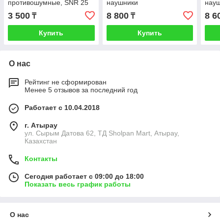
противошумные, SNR 25
наушники
нау
дБ, антрацитово-черные
противошумные, SNR 32
про
3 500
8 800
8 6
₸
₸
дБ, черно-желтые
дБ, 
Купить
Купить
О нас
Рейтинг не сформирован
Менее 5 отзывов за последний год
Работает с 10.04.2018
г. Атырау
ул. Сырым Датова 62, ТД Sholpan Mart, Атырау,
Казахстан
Контакты
Сегодня работает с 09:00 до 18:00
Показать весь график работы
О нас