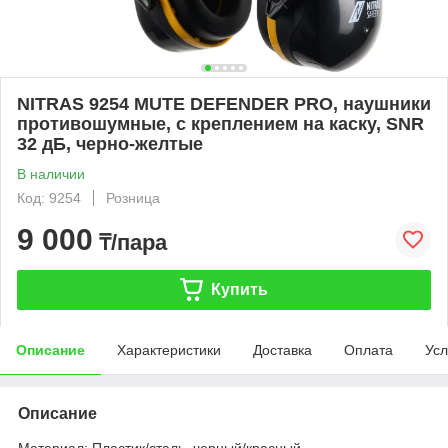
NITRAS 9254 MUTE DEFENDER PRO, наушники
противошумные, с креплением на каску, SNR
32 дБ, черно-желтые
В наличии
Код: 9254
Розница
9 000
₸/пара
Купить
Описание
Характеристики
Доставка
Оплата
Усл
Описание
Материал: Пластик/сталь, черный/красный