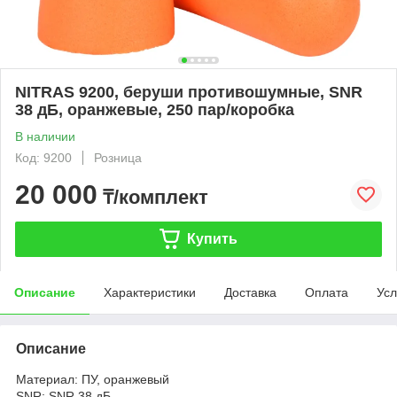
NITRAS 9200, беруши противошумные, SNR
38 дБ, оранжевые, 250 пар/коробка
В наличии
Код: 9200
Розница
20 000
₸/комплект
Купить
Описание
Характеристики
Доставка
Оплата
Усл
Описание
Материал: ПУ, оранжевый
SNR: SNR 38 дБ