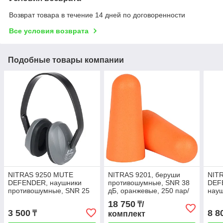
Возврат товара в течение 14 дней по договоренности
Все условия возврата
Подобные товары компании
NITRAS 9250 MUTE
NITRAS 9201, беруши
NIT
DEFENDER, наушники
противошумные, SNR 38
DEF
противошумные, SNR 25
дБ, оранжевые, 250 пар/
нау
дБ, антрацитово-черные
пакет
про
18 750
₸/
дБ, 
3 500
8 8
₸
комплект