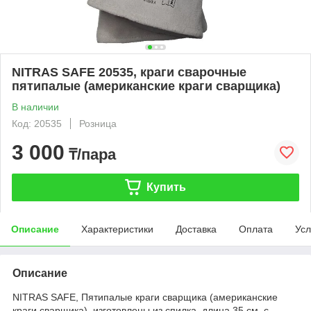
NITRAS SAFE 20535, краги сварочные
пятипалые (американские краги сварщика)
В наличии
Код: 20535
Розница
3 000
₸/пара
Купить
Описание
Характеристики
Доставка
Оплата
Усл
Описание
NITRAS SAFE, Пятипалые краги сварщика (американские
краги сварщика), изготовлены из спилка, длина 35 см, с