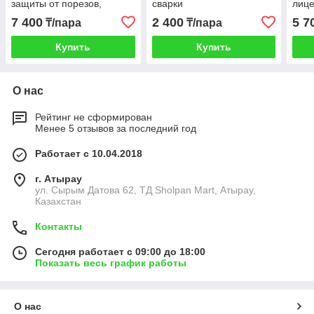
защиты от порезов,
сварки
лице
комбинированная
охра
7 400
2 400
5 7
₸/пара
₸/пара
лицевая кожа и спилок.
без 
Купить
Купить
О нас
Рейтинг не сформирован
Менее 5 отзывов за последний год
Работает с 10.04.2018
г. Атырау
ул. Сырым Датова 62, ТД Sholpan Mart, Атырау,
Казахстан
Контакты
Сегодня работает с 09:00 до 18:00
Показать весь график работы
О нас