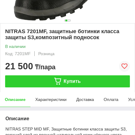
NITRAS 7201MF, защитные ботинки класса
защиты S3,композитный подносок
В наличии
Код: 7201MF
Розница
21 500
₸/пара
Купить
Описание
Характеристики
Доставка
Оплата
Усл
Описание
NITRAS STEP MID MF, Защитные ботинки класса защиты S3,
верхний слой из прочной натуральной кожи чёрного цвета,