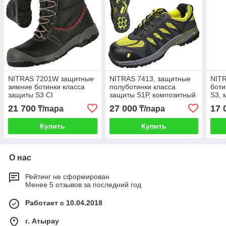
NITRAS 7201W защитные
NITRAS 7413, защитные
NITR
зимние ботинки класса
полуботинки класса
боти
защиты S3 CI
защиты S1Р, композитный
S3, 
подносок, желтый/черный
подн
21 700
27 000
17 
₸/пара
₸/пара
Купить
Купить
О нас
Рейтинг не сформирован
Менее 5 отзывов за последний год
Работает с 10.04.2018
г. Атырау