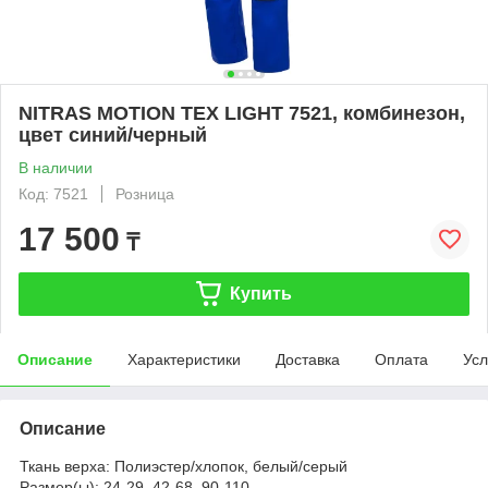
NITRAS MOTION TEX LIGHT 7521, комбинезон,
цвет синий/черный
В наличии
Код: 7521
Розница
17 500
₸
Купить
Описание
Характеристики
Доставка
Оплата
Усл
Описание
Ткань верха: Полиэстер/хлопок, белый/серый
Размер(ы): 24-29, 42-68, 90-110