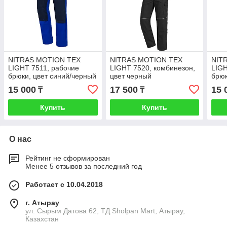
NITRAS MOTION TEX
NITRAS MOTION TEX
NIT
LIGHT 7511, рабочие
LIGHT 7520, комбинезон,
LIGH
брюки, цвет синий/черный
цвет черный
брюк
чер
15 000
17 500
15 
₸
₸
Купить
Купить
О нас
Рейтинг не сформирован
Менее 5 отзывов за последний год
Работает с 10.04.2018
г. Атырау
ул. Сырым Датова 62, ТД Sholpan Mart, Атырау,
Казахстан