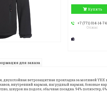
Купить
+7 (771) 014-14-74
Олжас
ормация для заказа
я, двухслойная ветрозащитная прокладка за молнией YKK в
укавов, внутренний карман, нагрудный карман, боковые к
о, шнурок на подоле, обычная посадка. 94% полиэстер, 6%