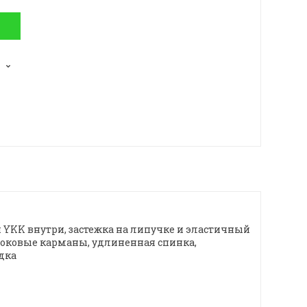
 YKK внутри, застежка на липучке и эластичный
 боковые карманы, удлиненная спинка,
дка