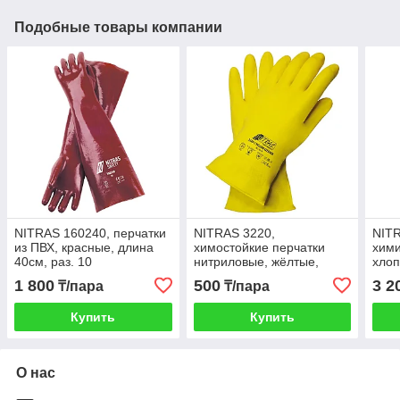
Подобные товары компании
NITRAS 160240, перчатки
NITRAS 3220,
NITR
из ПВХ, красные, длина
химостойкие перчатки
хими
40см, раз. 10
нитриловые, жёлтые,
хлоп
длина 32 см
лате
1 800
500
3 2
₸/пара
₸/пара
см
Купить
Купить
О нас