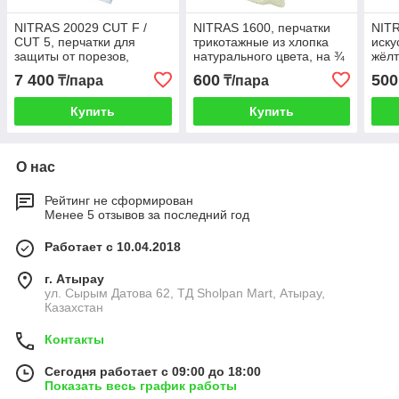
NITRAS 20029 CUT F /
NITRAS 1600, перчатки
NITR
CUT 5, перчатки для
трикотажные из хлопка
иску
защиты от порезов,
натурального цвета, на ¾
жёлт
комбинированная
облитые жёлтым латексом
7 400
600
500
₸/пара
₸/пара
лицевая кожа и спилок.
Купить
Купить
О нас
Рейтинг не сформирован
Менее 5 отзывов за последний год
Работает с 10.04.2018
г. Атырау
ул. Сырым Датова 62, ТД Sholpan Mart, Атырау,
Казахстан
Контакты
Сегодня работает с 09:00 до 18:00
Показать весь график работы