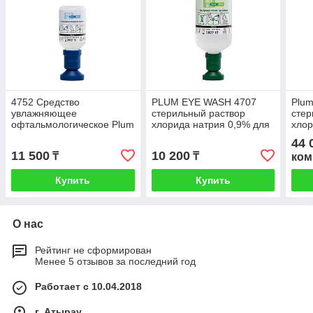
4752 Средство
PLUM EYE WASH 4707
Plum
увлажняющее
стерильный раствор
стер
офтальмологическое Plum
хлорида натрия 0,9% для
хлор
pH Neutral 200мл для
промывания глаз 1000 мл
пром
44 
промывания глаз при
500м
11 500
10 200
₸
₸
ком
попадании кислот и
Купить
Купить
О нас
Рейтинг не сформирован
Менее 5 отзывов за последний год
Работает с 10.04.2018
г. Атырау