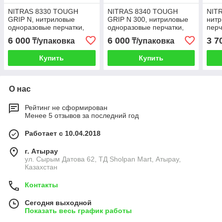
NITRAS 8330 TOUGH
NITRAS 8340 TOUGH
NIT
GRIP N, нитриловые
GRIP N 300, нитриловые
нит
одноразовые перчатки,
одноразовые перчатки,
перч
черные, нестерильные, 50
синие, нестерильные, 50
пудр
6 000
6 000
3 7
₸/упаковка
₸/упаковка
шт
шт
шт
Купить
Купить
О нас
Рейтинг не сформирован
Менее 5 отзывов за последний год
Работает с 10.04.2018
г. Атырау
ул. Сырым Датова 62, ТД Sholpan Mart, Атырау,
Казахстан
Контакты
Сегодня выходной
Показать весь график работы