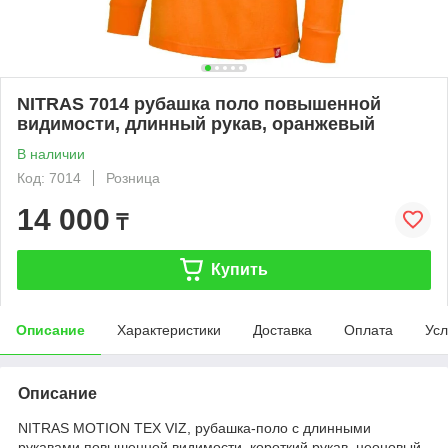
NITRAS 7014 рубашка поло повышенной
видимости, длинный рукав, оранжевый
В наличии
Код: 7014
Розница
14 000
₸
Купить
Описание
Характеристики
Доставка
Оплата
Усл
Описание
NITRAS MOTION TEX VIZ, рубашка-поло с длинными
рукавами повышенной видимости, короткий рукав, неоновый