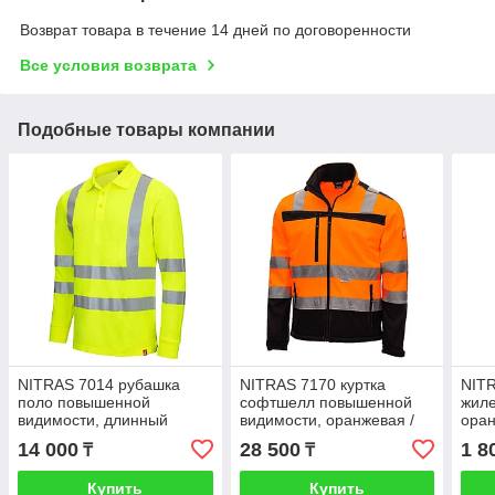
Возврат товара в течение 14 дней по договоренности
Все условия возврата
Подобные товары компании
NITRAS 7014 рубашка
NITRAS 7170 куртка
NITR
поло повышенной
софтшелл повышенной
жиле
видимости, длинный
видимости, оранжевая /
оран
рукав, желтый
чёрная
липу
14 000
28 500
1 8
₸
₸
Купить
Купить