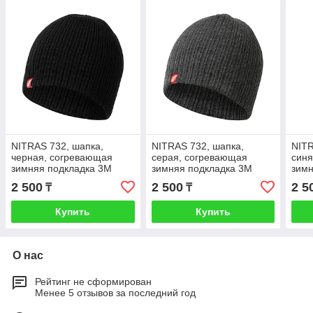
NITRAS 732, шапка,
NITRAS 732, шапка,
NITR
черная, согревающая
серая, согревающая
синя
зимняя подкладка 3M
зимняя подкладка 3M
зимн
Thinsulate™
Thinsulate™
Thin
2 500
2 500
2 5
₸
₸
Купить
Купить
О нас
Рейтинг не сформирован
Менее 5 отзывов за последний год