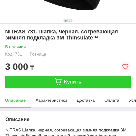
NITRAS 731, шапка, черная, согревающая
зимняя подкладка 3M Thinsulate™
В наличии
Код: 731
Розница
3 000
₸
Купить
Описание
Характеристики
Доставка
Оплата
Усл
Описание
NITRAS Шапка, черная, согревающая зимняя подкладка 3M
Thinsulate™, край, очень мягкий, высокий комфорт при