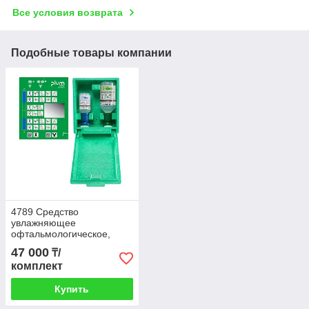
Все условия возврата
Подобные товары компании
4789 Средство
увлажняющее
офтальмологическое,
комплект Plum Eyewash
47 000
₸/
500 мл + Plum pH Neutral
комплект
200 мл (4787)
Купить